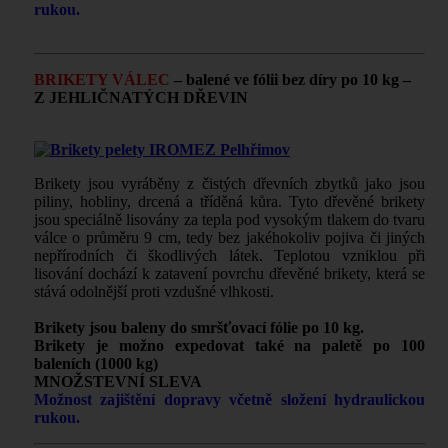
rukou.
BRIKETY VÁLEC
– balené ve fólii bez díry po 10 kg –
Z JEHLIČNATÝCH DŘEVIN
Brikety jsou vyráběny z čistých dřevních zbytků jako jsou
piliny, hobliny, drcená a tříděná kůra. Tyto dřevěné brikety
jsou speciálně lisovány za tepla pod vysokým tlakem do tvaru
válce o průměru 9 cm, tedy bez jakéhokoliv pojiva či jiných
nepřírodních či škodlivých látek. Teplotou vzniklou při
lisování dochází k zatavení povrchu dřevěné brikety, která se
stává odolnější proti vzdušné vlhkosti.
Brikety jsou baleny do smršťovací fólie po 10 kg.
Brikety
je možno expedovat také na paletě po 100
baleních (1000 kg)
MNOŽSTEVNÍ SLEVA
Možnost zajištění dopravy včetně složení hydraulickou
rukou.