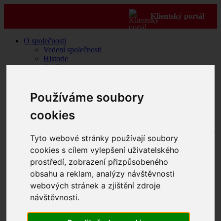
Klientský portál
O společnosti
Vedení společnosti
Historie
Současnost
Hospodářské výsledky
Realizované projekty EU
Compliance
Používáme soubory
Etické kodexy
Etický kodex pro zaměstnance skupiny
cookies
ENETIQA
Etický kodex pro dodavatele skupiny ENETIQA
Tyto webové stránky používají soubory
Whistleblowing
Zpracování osobních údajů
cookies s cílem vylepšení uživatelského
Zodpovědná energie
prostředí, zobrazení přizpůsobeného
Politika ESG
obsahu a reklam, analýzy návštěvnosti
Kariéra
Akce pro zákazníky
webových stránek a zjištění zdroje
Pravidla používání webových stránek společnosti
návštěvnosti.
IROMEZ s.r.o.
Teplo
Výroba a dodávky tepla