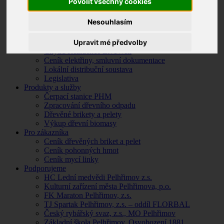
Povolit všechny cookies
Ceník tepelné energie, smluvní dokumentace
Jak se stát odběratelem tepla
Nesouhlasím
Legislativa v energetice
Otázky a odpovědi
Upravit mé předvolby
Elektřina
Chytrá Rezidence LiveWell
Ceník elektřiny, smluvní dokumentace
Lokální distribuční soustava
Legislativa
Produkty a služby
Čerpací stanice PHM
Zpracování dřevního odpadu
Dřevěné brikety a pelety
Výkup dřevní biomasy
Pro zákazníka
Ceník dřevěných briket a pelet
Ceník pohonných hmot
Ceník mycí linky
Podporujeme
HC Lední medvědi Pelhřimov z.s.
Kulturní zařízení města Pelhřimova, p.o.
FK Maraton Pelhřimov, z.s.
TJ Spartak Pelhřimov, z.s. – oddíl FLORBAL
Český rybářský svaz, z.s., MO Pelhřimov
Základní škola Pelhřimov, Osvobození 1881,