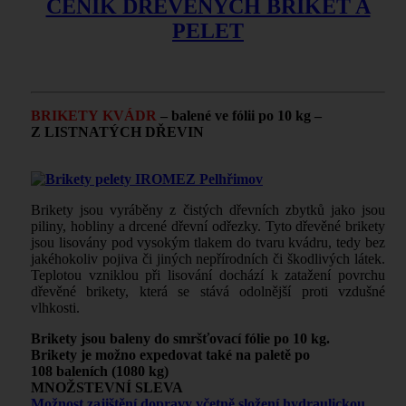
CENÍK DŘEVĚNÝCH BRIKET A
PELET
BRIKETY KVÁDR
– balené ve fólii po 10 kg –
Z LISTNATÝCH DŘEVIN
Brikety jsou vyráběny z čistých dřevních zbytků jako jsou
piliny, hobliny a drcené dřevní odřezky. Tyto dřevěné brikety
jsou lisovány pod vysokým tlakem do tvaru kvádru, tedy bez
jakéhokoliv pojiva či jiných nepřírodních či škodlivých látek.
Teplotou vzniklou při lisování dochází k zatažení povrchu
dřevěné brikety, která se stává odolnější proti vzdušné
vlhkosti.
Brikety jsou baleny do smršťovací fólie po 10 kg.
Brikety je možno expedovat také na paletě po
108 baleních (1080 kg)
MNOŽSTEVNÍ SLEVA
Možnost zajištění dopravy včetně složení hydraulickou