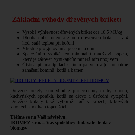
Základní výhody dřevěných briket:
Vysoká výhřevnost dřevěných briket cca 18,5 MJ/kg
Dlouhá doba hoření a žhnutí dřevěných briket – až 4
hod, stálá teplota při hoření
Vhodné pro grilování a pečení na ohni
Spalováním vzniká jen minimální množství popela,
který je zároveň vynikajícím minerálním hnojivem
Čistota při manipulaci s tímto palivem a jen nepatrné
zanášení komínů, kotlů a kamen
Dřevěné brikety jsou vhodné pro všechny druhy kamen,
kuchyňských sporáků, kotlů na dřevo a ústřední vytápění.
Dřevěné brikety také výborně hoří v krbech, krbových
kamnech a malých topeništích.
Těšíme se na Vaši návštěvu.
IROMEZ s.r.o. – Váš spolehlivý dodavatel tepla z
biomasy