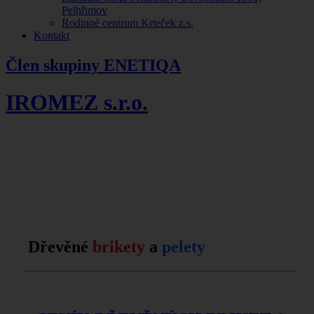
Pelhřimov
Rodinné centrum Krteček z.s.
Kontakt
Člen skupiny ENETIQA
IROMEZ s.r.o.
Dřevěné
brikety
a
pelety