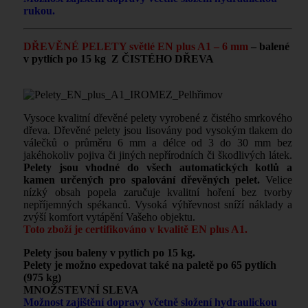
rukou.
DŘEVĚNÉ PELETY světlé EN plus A1 – 6 mm
– balené
v pytlích po 15 kg Z ČISTÉHO DŘEVA
Vysoce kvalitní dřevěné pelety vyrobené z čistého smrkového
dřeva. Dřevěné pelety jsou lisovány pod vysokým tlakem do
válečků o průměru 6 mm a délce od 3 do 30 mm bez
jakéhokoliv pojiva či jiných nepřírodních či škodlivých látek.
Pelety jsou vhodné do všech automatických kotlů a
kamen určených pro spalování dřevěných pelet.
Velice
nízký obsah popela zaručuje kvalitní hoření bez tvorby
nepříjemných spékanců. Vysoká výhřevnost sníží náklady a
zvýší komfort vytápění Vašeho objektu.
Toto zboží je certifikováno v kvalitě EN plus A1.
Pelety jsou baleny v pytlích po 15 kg.
Pelety je možno expedovat také na paletě po 65 pytlích
(975 kg)
MNOŽSTEVNÍ SLEVA
Možnost zajištění dopravy včetně složení hydraulickou