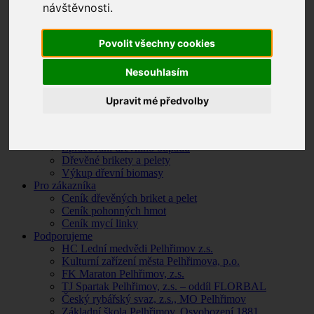
návštěvnosti.
Ceník tepelné energie, smluvní dokumentace
Jak se stát odběratelem tepla
Legislativa v energetice
Povolit všechny cookies
Otázky a odpovědi
Elektřina
Nesouhlasím
Chytrá Rezidence LiveWell
Ceník elektřiny, smluvní dokumentace
Lokální distribuční soustava
Upravit mé předvolby
Legislativa
Produkty a služby
Čerpací stanice PHM
Zpracování dřevního odpadu
Dřevěné brikety a pelety
Výkup dřevní biomasy
Pro zákazníka
Ceník dřevěných briket a pelet
Ceník pohonných hmot
Ceník mycí linky
Podporujeme
HC Lední medvědi Pelhřimov z.s.
Kulturní zařízení města Pelhřimova, p.o.
FK Maraton Pelhřimov, z.s.
TJ Spartak Pelhřimov, z.s. – oddíl FLORBAL
Český rybářský svaz, z.s., MO Pelhřimov
Základní škola Pelhřimov, Osvobození 1881,