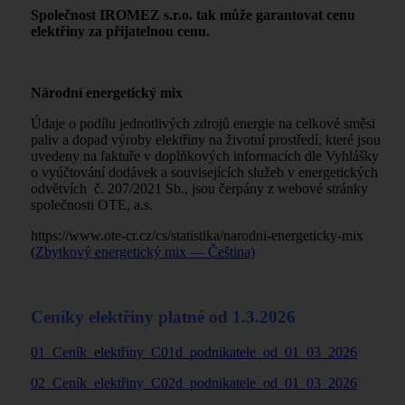
Společnost IROMEZ s.r.o. tak může garantovat cenu
elektřiny za přijatelnou cenu.
Národní energetický mix
Údaje o podílu jednotlivých zdrojů energie na celkové směsi
paliv a dopad výroby elektřiny na životní prostředí, které jsou
uvedeny na faktuře v doplňkových informacích dle Vyhlášky
o vyúčtování dodávek a souvisejících služeb v energetických
odvětvích č. 207/2021 Sb., jsou čerpány z webové stránky
společnosti OTE, a.s.
https://www.ote-cr.cz/cs/statistika/narodni-energeticky-mix
(
Zbytkový energetický mix — Čeština)
Ceníky elektřiny platné od 1.3.2026
01_Ceník_elektřiny_C01d_podnikatele_od_01_03_2026
02_Ceník_elektřiny_C02d_podnikatele_od_01_03_2026