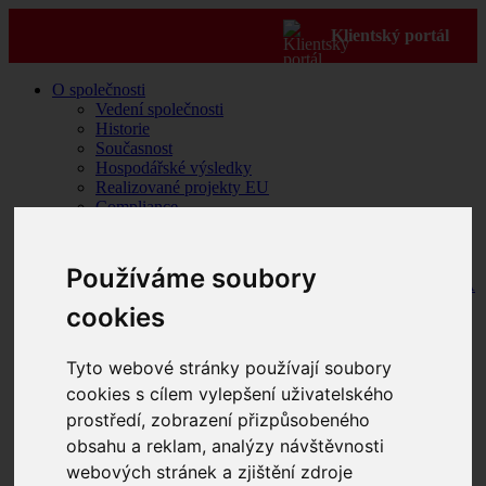
Klientský portál
O společnosti
Vedení společnosti
Historie
Současnost
Hospodářské výsledky
Realizované projekty EU
Compliance
Etické kodexy
Etický kodex pro zaměstnance skupiny
ENETIQA
Používáme soubory
Etický kodex pro dodavatele skupiny ENETIQA
Whistleblowing
cookies
Zpracování osobních údajů
Zodpovědná energie
Politika ESG
Tyto webové stránky používají soubory
Kariéra
cookies s cílem vylepšení uživatelského
Akce pro zákazníky
prostředí, zobrazení přizpůsobeného
Pravidla používání webových stránek společnosti
IROMEZ s.r.o.
obsahu a reklam, analýzy návštěvnosti
Teplo
webových stránek a zjištění zdroje
Výroba a dodávky tepla