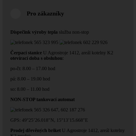
Pro zákazníky
Dispečink výroby tepla
služba non-stop
565 323 995
602 229 926
Čerpací stanice
U Agrostroje 1412, areál kotelny K2
otevírací doba s obsluhou
:
po-čt: 8.00 – 17.00 hod
pá: 8.00 – 19.00 hod
so: 8.00 – 11.00 hod
NON-STOP tankovací automat
565 326 647, 602 187 276
GPS: 49°25’26.018″N, 15°13’15.668″E
Prodej dřevěných briket
U Agrostroje 1412, areál kotelny
K2 prodej: