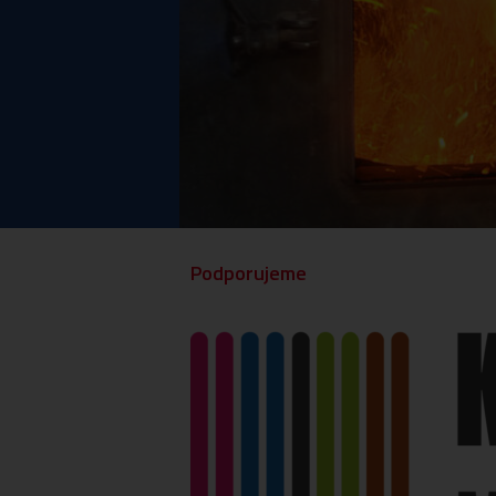
Realizované projekty EU
Otázky a odp
Compliance
Etické kodexy
Whistleblowing
Zpracování osobních údajů
Zodpovědná energie
Podporujeme
Politika ESG
Kariéra
Akce pro zákazníky
Pravidla používání webových stráne