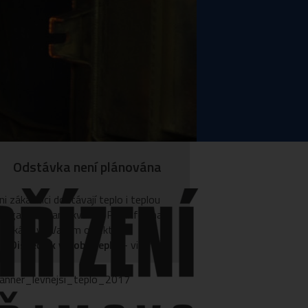
eský rybářský svaz, z.s., MO Pelhřimov
ákladní škola Pelhřimov, Osvobození 1881, Pelhřimov
odinné centrum Krteček z.s.
Odstávka není plánována
ni zákazníci dostávají teplo i teplou
v garantované kvalitě. Pro informace
dávkách ve Vašem objektu
jte
Dispečink výroby tepla
– viz. níže.