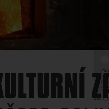
ovědi
Č
Z
R
Všich
vodu 
o do
vole
k společnosti IROMEZ s.r.o.