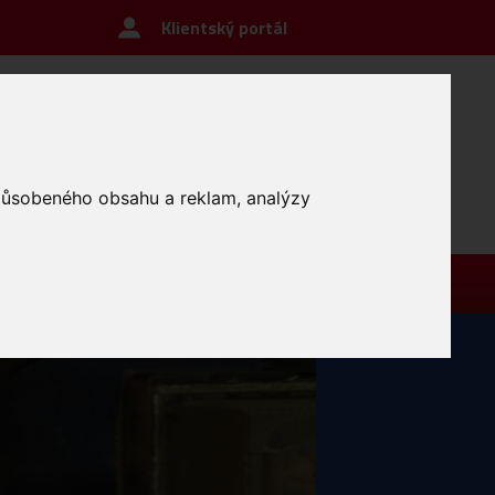
Klientský portál
způsobeného obsahu a reklam, analýzy
odporujeme
Kontakt
 a pelet
C Lední medvědi Pelhřimov z.s.
t
ulturní zařízení města Pelhřimova, p.o.
K Maraton Pelhřimov, z.s.
J Spartak Pelhřimov, z.s. – oddíl FLORBAL