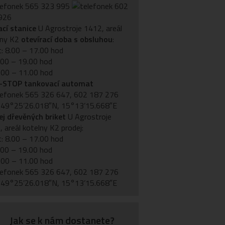
565 323 995
602
926
ací stanice
U Agrostroje 1412, areál
lny K2
otevírací doba s obsluhou
:
: 8.00 – 17.00 hod
.00 – 19.00 hod
.00 – 11.00 hod
STOP tankovací automat
565 326 647, 602 187 276
 49°25’26.018″N, 15°13’15.668″E
ej dřevěných briket
U Agrostroje
 areál kotelny K2 prodej:
: 8.00 – 17.00 hod
.00 – 19.00 hod
.00 – 11.00 hod
565 326 647, 602 187 276
 49°25’26.018″N, 15°13’15.668″E
Jak se k nám dostanete?